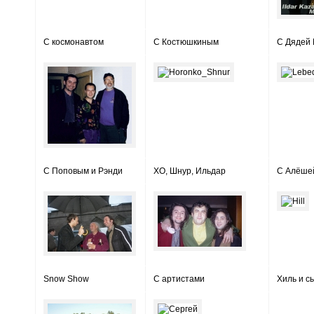
С космонавтом
С Костюшкиным
С Дядей
С Поповым и Рэнди
ХО, Шнур, Ильдар
С Алёше
Snow Show
С артистами
Хиль и с